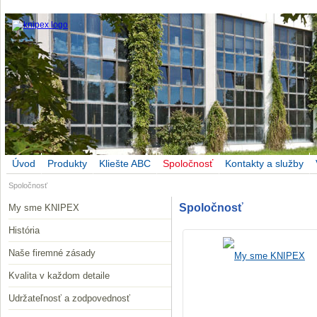
Úvod
Produkty
Kliešte ABC
Spoločnosť
Kontakty a služby
Spoločnosť
Spoločnosť
My sme KNIPEX
História
Naše firemné zásady
My sme KNIPEX
Kvalita v každom detaile
Udržateľnosť a zodpovednosť