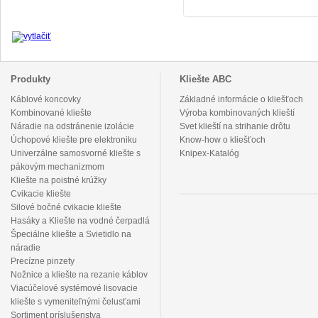
Produkty
Kliešte ABC
Káblové koncovky
Základné informácie o kliešťoch
Kombinované kliešte
Výroba kombinovaných klieští
Náradie na odstránenie izolácie
Svet klieští na strihanie drôtu
Úchopové kliešte pre elektroniku
Know-how o kliešťoch
Univerzálne samosvorné kliešte s
Knipex-Katalóg
pákovým mechanizmom
Kliešte na poistné krúžky
Cvikacie kliešte
Silové bočné cvikacie kliešte
Hasáky a Kliešte na vodné čerpadlá
Špeciálne kliešte a Svietidlo na
náradie
Precízne pinzety
Nožnice a kliešte na rezanie káblov
Viacúčelové systémové lisovacie
kliešte s vymeniteľnými čelusťami
Sortiment príslušenstva